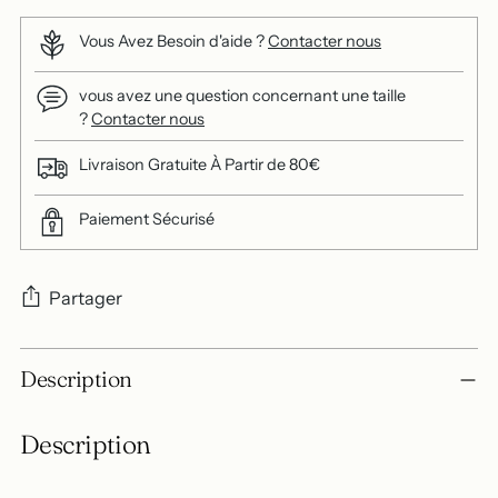
Vous Avez Besoin d'aide ?
Contacter nous
vous avez une question concernant une taille
?
Contacter nous
Livraison Gratuite À Partir de 80€
Paiement Sécurisé
Partager
Ajouter
Description
un
produit
Description
à
votre
panier