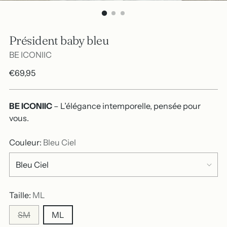
Président baby bleu
BE ICONIIC
Prix
€69,95
normal
BE ICONIIC
– L’élégance intemporelle, pensée pour
vous.
Couleur:
Bleu Ciel
Taille:
ML
SM
ML