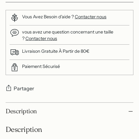
Vous Avez Besoin d'aide ?
Contacter nous
vous avez une question concernant une taille
?
Contacter nous
Livraison Gratuite À Partir de 80€
Paiement Sécurisé
Partager
Ajouter
Description
un
produit
Description
à
votre