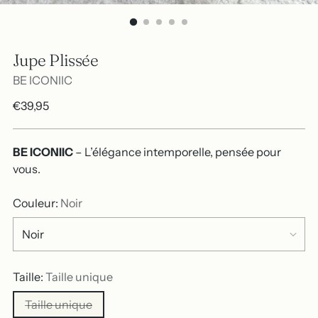
Jupe Plissée
BE ICONIIC
Prix
€39,95
normal
BE ICONIIC
– L’élégance intemporelle, pensée pour
vous.
Couleur:
Noir
Taille:
Taille unique
Taille unique