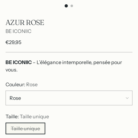
AZUR ROSE
BE ICONIIC
Prix
€29,95
normal
BE ICONIIC
– L’élégance intemporelle, pensée pour
vous.
Couleur:
Rose
Taille:
Taille unique
Taille unique