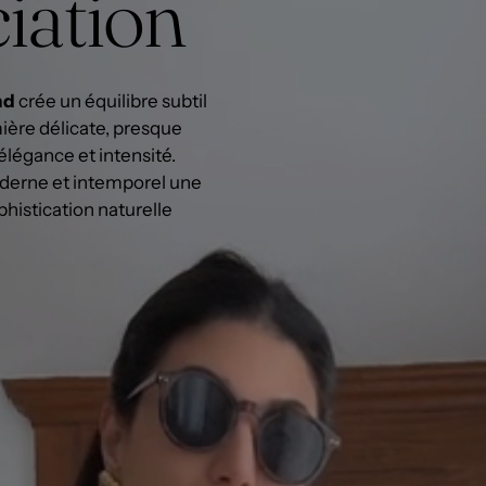
ciation
nd
crée un équilibre subtil
ière délicate, presque
 élégance et intensité.
moderne et intemporel une
phistication naturelle